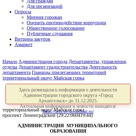
Для граждан
Для организаций
Опросы
Мнения горожан
Оценить противодействие коррупции
Общественное голосование
Публичные слушания
Витрина закупок
Амаркет
Начало
Администрация города
Департаменты, управления,
отделы
Департамент градостроительства
Деятельность
департамента
Границы прилегающих территорий
территориальный округ Майская горка
Здесь размещалась информация о деятельности
Администрации городского округа «Город
Архангельск» до 31.12.2025.
Актуальная информация и новости находятся:
территориальный округ Майская горка
https://arhcity.gosuslugi.ru/
проспект Ленинградский (29:22:060419:44)
АДМИНИСТРАЦИЯ
МУНИЦИПАЛЬНОГО
ОБРАЗОВАНИЯ