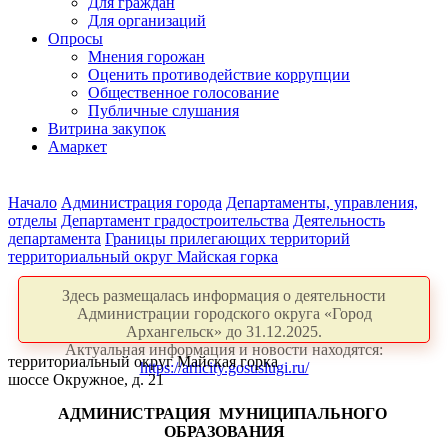
Для граждан
Для организаций
Опросы
Мнения горожан
Оценить противодействие коррупции
Общественное голосование
Публичные слушания
Витрина закупок
Амаркет
Начало
Администрация города
Департаменты, управления,
отделы
Департамент градостроительства
Деятельность
департамента
Границы прилегающих территорий
территориальный округ Майская горка
Здесь размещалась информация о деятельности
Администрации городского округа «Город
Архангельск» до 31.12.2025.
Актуальная информация и новости находятся:
территориальный округ Майская горка
https://arhcity.gosuslugi.ru/
шоссе Окружное, д. 21
АДМИНИСТРАЦИЯ
МУНИЦИПАЛЬНОГО
ОБРАЗОВАНИЯ