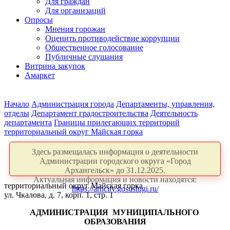
Для граждан
Для организаций
Опросы
Мнения горожан
Оценить противодействие коррупции
Общественное голосование
Публичные слушания
Витрина закупок
Амаркет
Начало
Администрация города
Департаменты, управления,
отделы
Департамент градостроительства
Деятельность
департамента
Границы прилегающих территорий
территориальный округ Майская горка
Здесь размещалась информация о деятельности
Администрации городского округа «Город
Архангельск» до 31.12.2025.
Актуальная информация и новости находятся:
территориальный округ Майская горка
https://arhcity.gosuslugi.ru/
ул. Чкалова, д. 7, корп. 1, стр. 1
АДМИНИСТРАЦИЯ
МУНИЦИПАЛЬНОГО
ОБРАЗОВАНИЯ