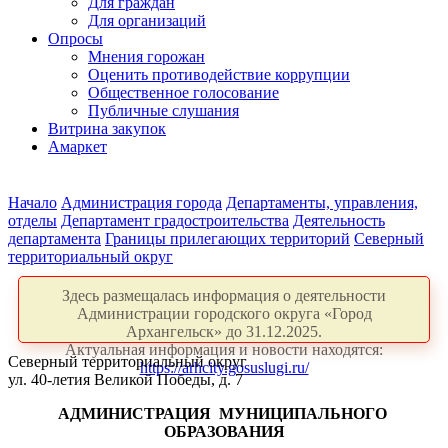
Для граждан
Для организаций
Опросы
Мнения горожан
Оценить противодействие коррупции
Общественное голосование
Публичные слушания
Витрина закупок
Амаркет
Начало
Администрация города
Департаменты, управления,
отделы
Департамент градостроительства
Деятельность
департамента
Границы прилегающих территорий
Северный
территориальный округ
Здесь размещалась информация о деятельности
Администрации городского округа «Город
Архангельск» до 31.12.2025.
Актуальная информация и новости находятся:
Северный территориальный округ
https://arhcity.gosuslugi.ru/
ул. 40-летия Великой Победы, д. 7
АДМИНИСТРАЦИЯ
МУНИЦИПАЛЬНОГО
ОБРАЗОВАНИЯ