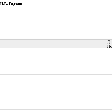
И.В. Годзиш
Да
По