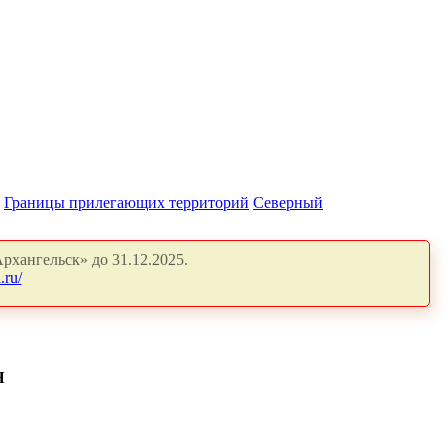
Границы прилегающих территорий
Северный
рхангельск» до 31.12.2025.
.ru/
Я