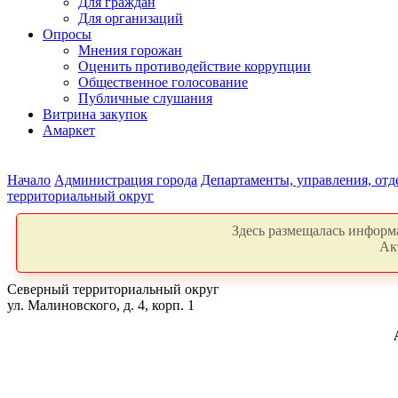
Для граждан
Для организаций
Опросы
Мнения горожан
Оценить противодействие коррупции
Общественное голосование
Публичные слушания
Витрина закупок
Амаркет
Начало
Администрация города
Департаменты, управления, от
территориальный округ
Здесь размещалась информа
Ак
Северный территориальный округ
ул. Малиновского, д. 4, корп. 1