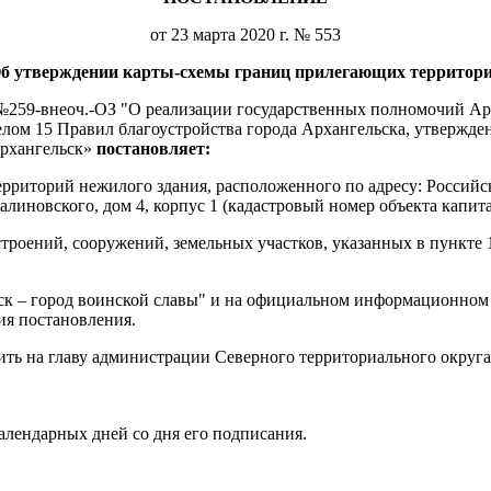
от 23 марта 2020 г. № 553
б утверждении карты-схемы границ прилегающих территор
а №259-внеоч.-ОЗ "О реализации государственных полномочий Ар
елом 15 Правил благоустройства города Архангельска, утвержд
Архангельск»
постановляет:
рриторий нежилого здания, расположенного по адресу: Российс
линовского, дом 4, корпус 1 (кадастровый номер объекта капита
троений, сооружений, земельных участков, указанных в пункте 
льск – город воинской славы" и на официальном информационно
ия постановления.
жить на главу администрации Северного территориального окру
календарных дней со дня его подписания.