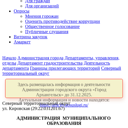
Для граждан
Для организаций
Опросы
Мнения горожан
Оценить противодействие коррупции
Общественное голосование
Публичные слушания
Витрина закупок
Амаркет
Начало
Администрация города
Департаменты, управления,
отделы
Департамент градостроительства
Деятельность
департамента
Границы прилегающих территорий
Северный
территориальный округ
Здесь размещалась информация о деятельности
Администрации городского округа «Город
Архангельск» до 31.12.2025.
Актуальная информация и новости находятся:
Северный территориальный округ
https://arhcity.gosuslugi.ru/
ул. Кировская (29:22:031201:67)
АДМИНИСТРАЦИЯ
МУНИЦИПАЛЬНОГО
ОБРАЗОВАНИЯ