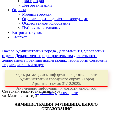
Для граждан
Для организаций
Опросы
Мнения горожан
Оценить противодействие коррупции
Общественное голосование
Публичные слушания
Витрина закупок
Амаркет
Начало
Администрация города
Департаменты, управления,
отделы
Департамент градостроительства
Деятельность
департамента
Границы прилегающих территорий
Северный
территориальный округ
Здесь размещалась информация о деятельности
Администрации городского округа «Город
Архангельск» до 31.12.2025.
Актуальная информация и новости находятся:
Северный территориальный округ
https://arhcity.gosuslugi.ru/
ул. Малиновского, д. 1
АДМИНИСТРАЦИЯ
МУНИЦИПАЛЬНОГО
ОБРАЗОВАНИЯ