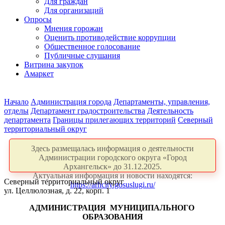
Для граждан
Для организаций
Опросы
Мнения горожан
Оценить противодействие коррупции
Общественное голосование
Публичные слушания
Витрина закупок
Амаркет
Начало
Администрация города
Департаменты, управления,
отделы
Департамент градостроительства
Деятельность
департамента
Границы прилегающих территорий
Северный
территориальный округ
Здесь размещалась информация о деятельности
Администрации городского округа «Город
Архангельск» до 31.12.2025.
Актуальная информация и новости находятся:
Северный территориальный округ
https://arhcity.gosuslugi.ru/
ул. Целлюлозная, д. 22, корп. 1
АДМИНИСТРАЦИЯ
МУНИЦИПАЛЬНОГО
ОБРАЗОВАНИЯ