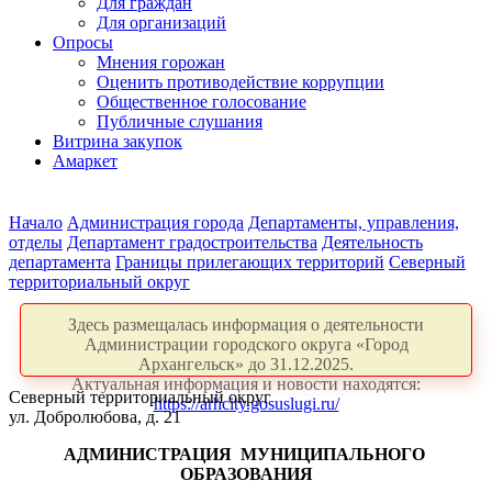
Для граждан
Для организаций
Опросы
Мнения горожан
Оценить противодействие коррупции
Общественное голосование
Публичные слушания
Витрина закупок
Амаркет
Начало
Администрация города
Департаменты, управления,
отделы
Департамент градостроительства
Деятельность
департамента
Границы прилегающих территорий
Северный
территориальный округ
Здесь размещалась информация о деятельности
Администрации городского округа «Город
Архангельск» до 31.12.2025.
Актуальная информация и новости находятся:
Северный территориальный округ
https://arhcity.gosuslugi.ru/
ул. Добролюбова, д. 21
АДМИНИСТРАЦИЯ
МУНИЦИПАЛЬНОГО
ОБРАЗОВАНИЯ