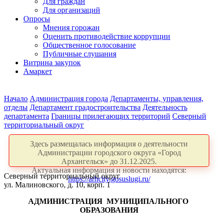
Для граждан
Для организаций
Опросы
Мнения горожан
Оценить противодействие коррупции
Общественное голосование
Публичные слушания
Витрина закупок
Амаркет
Начало
Администрация города
Департаменты, управления,
отделы
Департамент градостроительства
Деятельность
департамента
Границы прилегающих территорий
Северный
территориальный округ
Здесь размещалась информация о деятельности
Администрации городского округа «Город
Архангельск» до 31.12.2025.
Актуальная информация и новости находятся:
Северный территориальный округ
https://arhcity.gosuslugi.ru/
ул. Малиновского, д. 10, корп. 1
АДМИНИСТРАЦИЯ
МУНИЦИПАЛЬНОГО
ОБРАЗОВАНИЯ