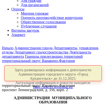
Для граждан
Для организаций
Опросы
Мнения горожан
Оценить противодействие коррупции
Общественное голосование
Публичные слушания
Витрина закупок
Амаркет
Начало
Администрация города
Департаменты, управления,
отделы
Департамент градостроительства
Деятельность
департамента
Границы прилегающих территорий
территориальный округ Варавино-Фактория
Здесь размещалась информация о деятельности
Администрации городского округа «Город
Архангельск» до 31.12.2025.
Актуальная информация и новости находятся:
территориальный округ Варавино-Фактория
https://arhcity.gosuslugi.ru/
проспект Ленинградский, д. 356, корп. 2
АДМИНИСТРАЦИЯ
МУНИЦИПАЛЬНОГО
ОБРАЗОВАНИЯ