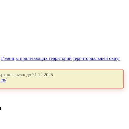
Границы прилегающих территорий
территориальный округ
рхангельск» до 31.12.2025.
.ru/
Я