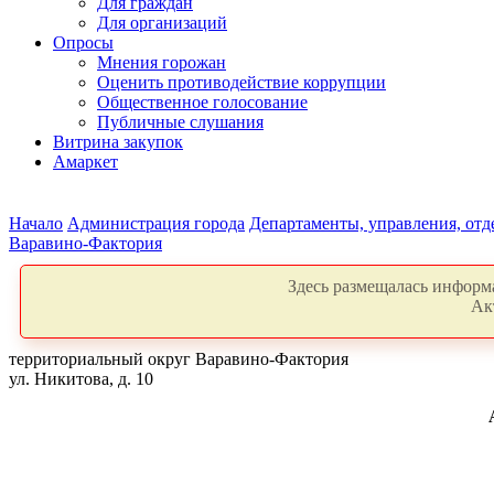
Для граждан
Для организаций
Опросы
Мнения горожан
Оценить противодействие коррупции
Общественное голосование
Публичные слушания
Витрина закупок
Амаркет
Начало
Администрация города
Департаменты, управления, от
Варавино-Фактория
Здесь размещалась информа
Ак
территориальный округ Варавино-Фактория
ул. Никитова, д. 10