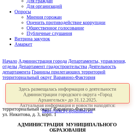
Для граждан
Для организаций
Опросы
Мнения горожан
Оценить противодействие коррупции
Общественное голосование
Публичные слушания
Витрина закупок
Амаркет
Начало
Администрация города
Департаменты, управления,
отделы
Департамент градостроительства
Деятельность
департамента
Границы прилегающих территорий
территориальный округ Варавино-Фактория
Здесь размещалась информация о деятельности
Администрации городского округа «Город
Архангельск» до 31.12.2025.
Актуальная информация и новости находятся:
территориальный округ Варавино-Фактория
https://arhcity.gosuslugi.ru/
ул. Никитова, д. 3, корп. 1
АДМИНИСТРАЦИЯ
МУНИЦИПАЛЬНОГО
ОБРАЗОВАНИЯ