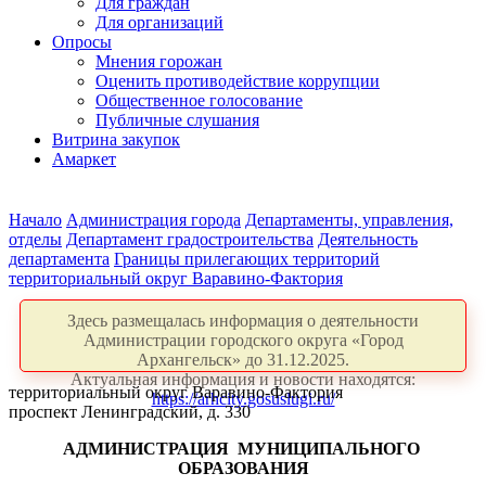
Для граждан
Для организаций
Опросы
Мнения горожан
Оценить противодействие коррупции
Общественное голосование
Публичные слушания
Витрина закупок
Амаркет
Начало
Администрация города
Департаменты, управления,
отделы
Департамент градостроительства
Деятельность
департамента
Границы прилегающих территорий
территориальный округ Варавино-Фактория
Здесь размещалась информация о деятельности
Администрации городского округа «Город
Архангельск» до 31.12.2025.
Актуальная информация и новости находятся:
территориальный округ Варавино-Фактория
https://arhcity.gosuslugi.ru/
проспект Ленинградский, д. 330
АДМИНИСТРАЦИЯ
МУНИЦИПАЛЬНОГО
ОБРАЗОВАНИЯ