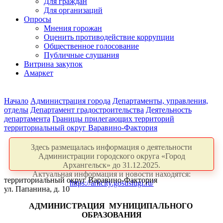
Для граждан
Для организаций
Опросы
Мнения горожан
Оценить противодействие коррупции
Общественное голосование
Публичные слушания
Витрина закупок
Амаркет
Начало
Администрация города
Департаменты, управления,
отделы
Департамент градостроительства
Деятельность
департамента
Границы прилегающих территорий
территориальный округ Варавино-Фактория
Здесь размещалась информация о деятельности
Администрации городского округа «Город
Архангельск» до 31.12.2025.
Актуальная информация и новости находятся:
территориальный округ Варавино-Фактория
https://arhcity.gosuslugi.ru/
ул. Папанина, д. 10
АДМИНИСТРАЦИЯ
МУНИЦИПАЛЬНОГО
ОБРАЗОВАНИЯ