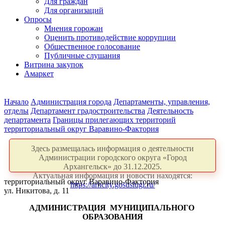
Для граждан
Для организаций
Опросы
Мнения горожан
Оценить противодействие коррупции
Общественное голосование
Публичные слушания
Витрина закупок
Амаркет
Начало
Администрация города
Департаменты, управления,
отделы
Департамент градостроительства
Деятельность
департамента
Границы прилегающих территорий
территориальный округ Варавино-Фактория
Здесь размещалась информация о деятельности
Администрации городского округа «Город
Архангельск» до 31.12.2025.
Актуальная информация и новости находятся:
территориальный округ Варавино-Фактория
https://arhcity.gosuslugi.ru/
ул. Никитова, д. 11
АДМИНИСТРАЦИЯ
МУНИЦИПАЛЬНОГО
ОБРАЗОВАНИЯ