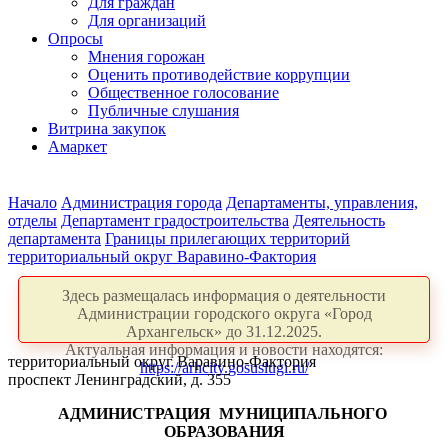
Для граждан
Для организаций
Опросы
Мнения горожан
Оценить противодействие коррупции
Общественное голосование
Публичные слушания
Витрина закупок
Амаркет
Начало
Администрация города
Департаменты, управления,
отделы
Департамент градостроительства
Деятельность
департамента
Границы прилегающих территорий
территориальный округ Варавино-Фактория
Здесь размещалась информация о деятельности
Администрации городского округа «Город
Архангельск» до 31.12.2025.
Актуальная информация и новости находятся:
территориальный округ Варавино-Фактория
https://arhcity.gosuslugi.ru/
проспект Ленинградский, д. 355
АДМИНИСТРАЦИЯ
МУНИЦИПАЛЬНОГО
ОБРАЗОВАНИЯ