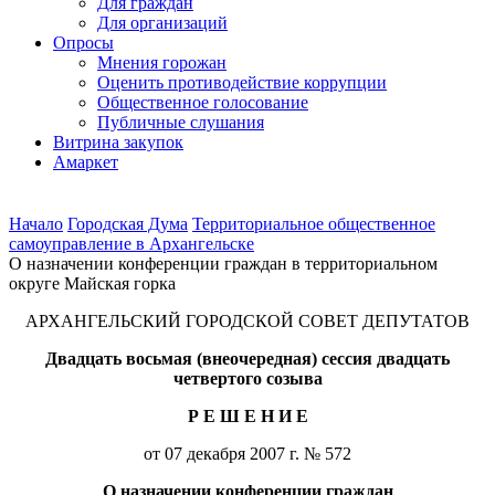
Для граждан
Для организаций
Опросы
Мнения горожан
Оценить противодействие коррупции
Общественное голосование
Публичные слушания
Витрина закупок
Амаркет
Начало
Городская Дума
Территориальное общественное
самоуправление в Архангельске
О назначении конференции граждан в территориальном
округе Майская горка
АРХАНГЕЛЬСКИЙ ГОРОДСКОЙ СОВЕТ ДЕПУТАТОВ
Двадцать восьмая (внеочередная) сессия двадцать
четвертого созыва
Р Е Ш Е Н И Е
от 07 декабря
2007 г
. № 572
О назначении конференции граждан