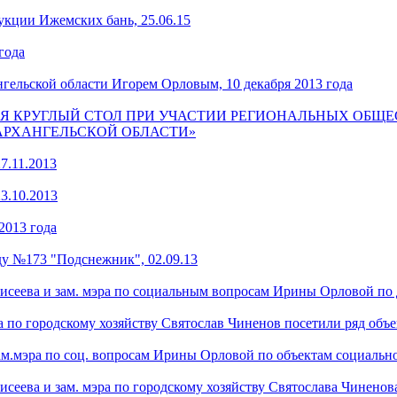
кции Ижемских бань, 25.06.15
года
гельской области Игорем Орловым, 10 декабря 2013 года
Я КРУГЛЫЙ СТОЛ ПРИ УЧАСТИИ РЕГИОНАЛЬНЫХ ОБЩЕ
АРХАНГЕЛЬСКОЙ ОБЛАСТИ»
7.11.2013
3.10.2013
2013 года
ду №173 "Подснежник", 02.09.13
исеева и зам. мэра по социальным вопросам Ирины Орловой по д
 по городскому хозяйству Святослав Чиненов посетили ряд объек
ам.мэра по соц. вопросам Ирины Орловой по объектам социально
еева и зам. мэра по городскому хозяйству Святослава Чиненова 