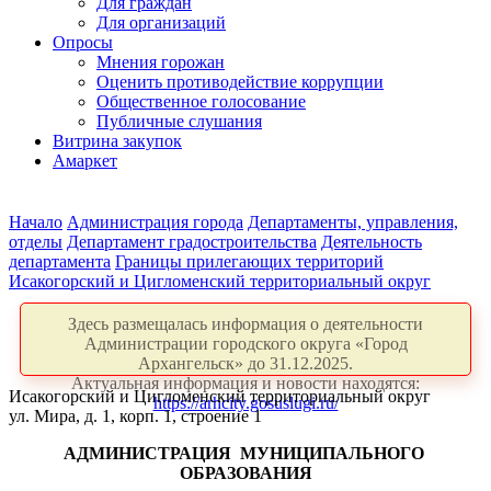
Для граждан
Для организаций
Опросы
Мнения горожан
Оценить противодействие коррупции
Общественное голосование
Публичные слушания
Витрина закупок
Амаркет
Начало
Администрация города
Департаменты, управления,
отделы
Департамент градостроительства
Деятельность
департамента
Границы прилегающих территорий
Исакогорский и Цигломенский территориальный округ
Здесь размещалась информация о деятельности
Администрации городского округа «Город
Архангельск» до 31.12.2025.
Актуальная информация и новости находятся:
Исакогорский и Цигломенский территориальный округ
https://arhcity.gosuslugi.ru/
ул. Мира, д. 1, корп. 1, строение 1
АДМИНИСТРАЦИЯ
МУНИЦИПАЛЬНОГО
ОБРАЗОВАНИЯ