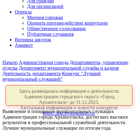
Для граждан
Для организаций
Опросы
Мнения горожан
Оценить противодействие коррупции
Общественное голосование
Публичные слушания
Витрина закупок
Амаркет
Начало
Администрация города
Департаменты, управления,
отделы
Департамент муниципальной службы и кадров
Деятельность департамента
Конкурс "Лучший
муниципальный служащий"
Здесь размещалась информация о деятельности
Администрации городского округа «Город
Архангельск» до 31.12.2025.
Актуальная информация и новости находятся:
Выявление и поощрение муниципальных служащих
https://arhcity.gosuslugi.ru/
Администрации города Архангельска, достигших высоких
результатов в профессиональной служебной деятельности
Лучшие муниципальные служащие по итогам года