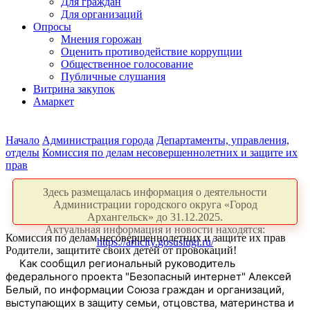
Для граждан
Для организаций
Опросы
Мнения горожан
Оценить противодействие коррупции
Общественное голосование
Публичные слушания
Витрина закупок
Амаркет
Начало
Администрация города
Департаменты, управления,
отделы
Комиссия по делам несовершеннолетних и защите их
прав
Здесь размещалась информация о деятельности
Администрации городского округа «Город
Архангельск» до 31.12.2025.
Актуальная информация и новости находятся:
Комиссия по делам несовершеннолетних и защите их прав
https://arhcity.gosuslugi.ru/
Родители, защитите своих детей от провокаций!
Как сообщил региональный руководитель
федерального проекта "Безопасный интернет" Алексей
Белый, по информации Союза граждан и организаций,
выступающих в защиту семьи, отцовства, материнства и