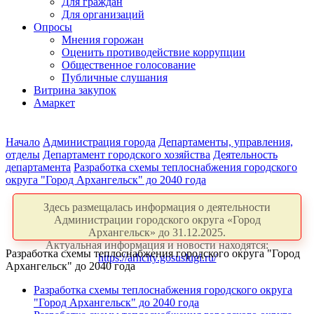
Для граждан
Для организаций
Опросы
Мнения горожан
Оценить противодействие коррупции
Общественное голосование
Публичные слушания
Витрина закупок
Амаркет
Начало
Администрация города
Департаменты, управления,
отделы
Департамент городского хозяйства
Деятельность
департамента
Разработка схемы теплоснабжения городского
округа "Город Архангельск" до 2040 года
Здесь размещалась информация о деятельности
Администрации городского округа «Город
Архангельск» до 31.12.2025.
Актуальная информация и новости находятся:
Разработка схемы теплоснабжения городского округа "Город
https://arhcity.gosuslugi.ru/
Архангельск" до 2040 года
Разработка схемы теплоснабжения городского округа
"Город Архангельск" до 2040 года