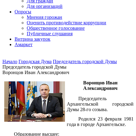
Для граждан
Для организаций
Опросы
Мнения горожан
Оценить противодействие коррупции
Общественное голосование
Публичные слушания
Витрина закупок
Амаркет
Начало
Городская Дума
Председатель городской Думы
Председатель городской Думы
Воронцов Иван Александрович
Воронцов Иван
Александрович
Председатель
Архангельской городской
Думы 28-го созыва.
Родился 23 февраля 1981
года в городе Архангельске.
Образование высшее
: