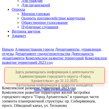
Для граждан
Для организаций
Опросы
Мнения горожан
Оценить противодействие коррупции
Общественное голосование
Публичные слушания
Витрина закупок
Амаркет
Начало
Администрация города
Департаменты, управления,
отделы
Департамент градостроительства
Деятельность
департамента
Комплексное развитие территорий
Комплексное
развитие территорий 2023 год
Здесь размещалась информация о деятельности
Администрации городского округа «Город
Архангельск» до 31.12.2025.
Актуальная информация и новости находятся:
Комплексное развитие территорий 2023 год
https://arhcity.gosuslugi.ru/
Комплексное развитие территории жилой застройки
городского округа "Город Архангельск" в границах части
элемента планировочной структуры: пр. Сибиряковцев,
просп. Обводный канал, ул. Теснанова