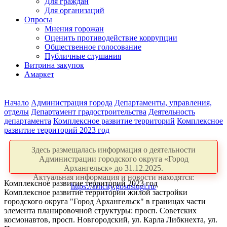
Для граждан
Для организаций
Опросы
Мнения горожан
Оценить противодействие коррупции
Общественное голосование
Публичные слушания
Витрина закупок
Амаркет
Начало
Администрация города
Департаменты, управления,
отделы
Департамент градостроительства
Деятельность
департамента
Комплексное развитие территорий
Комплексное
развитие территорий 2023 год
Здесь размещалась информация о деятельности
Администрации городского округа «Город
Архангельск» до 31.12.2025.
Актуальная информация и новости находятся:
Комплексное развитие территорий 2023 год
https://arhcity.gosuslugi.ru/
Комплексное развитие территории жилой застройки
городского округа "Город Архангельск" в границах части
элемента планировочной структуры: просп. Советских
космонавтов, просп. Новгородский, ул. Карла Либкнехта, ул.