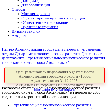
Для граждан
Для организаций
Опросы
Мнения горожан
Оценить противодействие коррупции
Общественное голосование
Публичные слушания
Витрина закупок
Амаркет
Начало
Администрация города
Департаменты, управления,
отделы
Департамент экономического развития
Деятельность
департамента
Стратегия социально-экономического развития
городского округа "Город Архангельск"
Здесь размещалась информация о деятельности
Администрации городского округа «Город
Архангельск» до 31.12.2025.
Актуальная информация и новости находятся:
Разработка стратегии социально-экономического развития
https://arhcity.gosuslugi.ru/
городского округа "Город Архангельск" на период до 2035
года и плана мероприятий по ее реализации
Стратегия социально-экономического развития