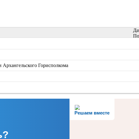
Да
По
 и Архангельского Горисполкома
Решаем вместе
ь?