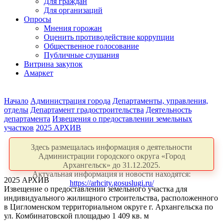
Для граждан
Для организаций
Опросы
Мнения горожан
Оценить противодействие коррупции
Общественное голосование
Публичные слушания
Витрина закупок
Амаркет
Начало
Администрация города
Департаменты, управления,
отделы
Департамент градостроительства
Деятельность
департамента
Извещения о предоставлении земельных
участков
2025 АРХИВ
Здесь размещалась информация о деятельности
Администрации городского округа «Город
Архангельск» до 31.12.2025.
Актуальная информация и новости находятся:
2025 АРХИВ
https://arhcity.gosuslugi.ru/
Извещение о предоставлении земельного участка для
индивидуального жилищного строительства, расположенного
в Цигломенском территориальном округе г. Архангельска по
ул. Комбинатовской площадью 1 409 кв. м