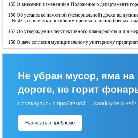
155 О внесении изменений в Положение о департаменте гор
156 Об установке памятной (мемориальной) доски выпускни
№ 43", героически погибшим при выполнении боевых зада
157 Об утверждении перспективного плана работы и пример
158 О даче согласия муниципальному унитарному предприят
Не убран мусор, яма на
дороге, не горит фонар
Столкнулись с проблемой — сообщите о ней!
Написать о проблеме