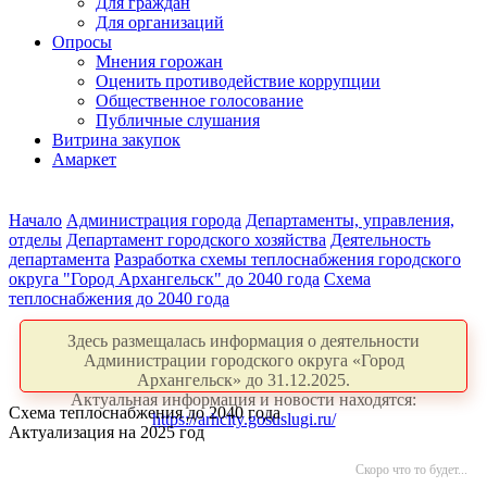
Для граждан
Для организаций
Опросы
Мнения горожан
Оценить противодействие коррупции
Общественное голосование
Публичные слушания
Витрина закупок
Амаркет
Начало
Администрация города
Департаменты, управления,
отделы
Департамент городского хозяйства
Деятельность
департамента
Разработка схемы теплоснабжения городского
округа "Город Архангельск" до 2040 года
Схема
теплоснабжения до 2040 года
Здесь размещалась информация о деятельности
Администрации городского округа «Город
Архангельск» до 31.12.2025.
Актуальная информация и новости находятся:
Схема теплоснабжения до 2040 года
https://arhcity.gosuslugi.ru/
Актуализация на 2025 год
Скоро что то будет...