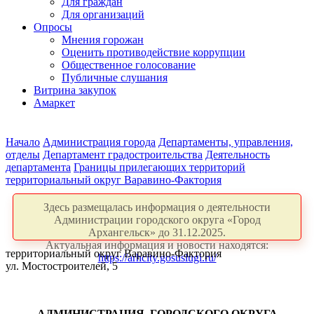
Для граждан
Для организаций
Опросы
Мнения горожан
Оценить противодействие коррупции
Общественное голосование
Публичные слушания
Витрина закупок
Амаркет
Начало
Администрация города
Департаменты, управления,
отделы
Департамент градостроительства
Деятельность
департамента
Границы прилегающих территорий
территориальный округ Варавино-Фактория
Здесь размещалась информация о деятельности
Администрации городского округа «Город
Архангельск» до 31.12.2025.
Актуальная информация и новости находятся:
территориальный округ Варавино-Фактория
https://arhcity.gosuslugi.ru/
ул. Мостостроителей, 5
АДМИНИСТРАЦИЯ ГОРОДСКОГО ОКРУГА