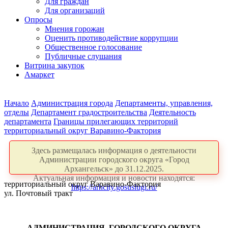
Для граждан
Для организаций
Опросы
Мнения горожан
Оценить противодействие коррупции
Общественное голосование
Публичные слушания
Витрина закупок
Амаркет
Начало
Администрация города
Департаменты, управления,
отделы
Департамент градостроительства
Деятельность
департамента
Границы прилегающих территорий
территориальный округ Варавино-Фактория
Здесь размещалась информация о деятельности
Администрации городского округа «Город
Архангельск» до 31.12.2025.
Актуальная информация и новости находятся:
территориальный округ Варавино-Фактория
https://arhcity.gosuslugi.ru/
ул. Почтовый тракт
АДМИНИСТРАЦИЯ ГОРОДСКОГО ОКРУГА