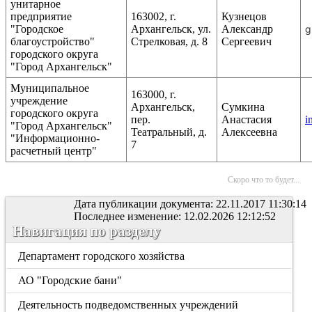
унитарное
предприятие
163002, г.
Кузнецов
"Городское
Архангельск, ул.
Александр
g
благоустройство"
Стрелковая, д. 8
Сергеевич
городского округа
"Город Архангельск"
Муниципальное
163000, г.
учреждение
Архангельск,
Сумкина
городского округа
пер.
Анастасия
i
"Город Архангельск"
Театральный, д.
Алексеевна
"Информационно-
7
расчетный центр"
Скоро что то будет...
Дата публикации документа: 22.11.2017 11:30:14
Последнее изменение: 12.02.2026 12:12:52
Навигация по разделу
Департамент городского хозяйства
АО "Городские бани"
Деятельность подведомственных учреждений