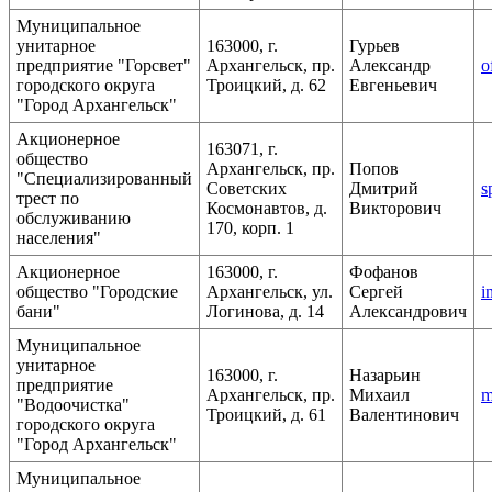
Муниципальное
унитарное
163000, г.
Гурьев
предприятие "Горсвет"
Архангельск, пр.
Александр
o
городского округа
Троицкий, д. 62
Евгеньевич
"Город Архангельск"
Акционерное
163071, г.
общество
Архангельск, пр.
Попов
"Специализированный
Советских
Дмитрий
s
трест по
Космонавтов, д.
Викторович
обслуживанию
170, корп. 1
населения"
Акционерное
163000, г.
Фофанов
общество "Городские
Архангельск, ул.
Сергей
i
бани"
Логинова, д. 14
Александрович
Муниципальное
унитарное
163000, г.
Назарьин
предприятие
Архангельск, пр.
Михаил
m
"Водоочистка"
Троицкий, д. 61
Валентинович
городского округа
"Город Архангельск"
Муниципальное