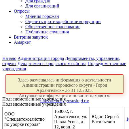
Для граждан
Для организаций
Опросы
Мнения горожан
Оценить противодействие коррупции
Общественное голосование
Публичные слушания
Витрина закупок
Амаркет
Начало
Администрация города
Департаменты, управления,
отделы
Департамент городского хозяйства
Подведомственные
учреждения
Здесь размещалась информация о деятельности
Администрации городского округа «Город
Архангельск» до 31.12.2025.
Актуальная информация и новости находятся:
Подведомственные учреждения
https://arhcity.gosuslugi.ru/
Подведомственные учреждения
163002, г.
ООО
Архангельск, ул.
Юдин Сергей
"Спецавтохозяйство
1
Павла Усова, д.
Васильевич
по уборке города"
12, корп. 2