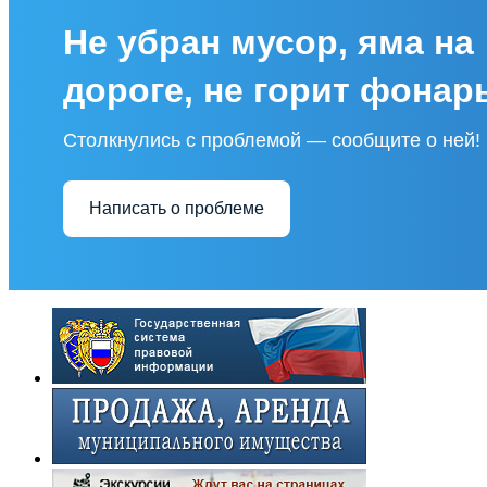
Не убран мусор, яма на
дороге, не горит фонар
Столкнулись с проблемой — сообщите о ней!
Написать о проблеме