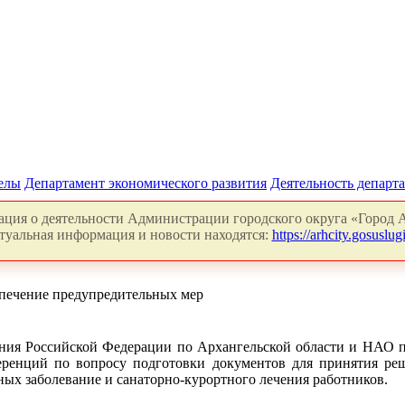
делы
Департамент экономического развития
Деятельность департ
ция о деятельности Администрации городского округа «Город А
туальная информация и новости находятся:
https://arhcity.gosuslugi
спечение предупредительных мер
ния Российской Федерации по Архангельской области и НАО пл
еренций по вопросу подготовки документов для принятия ре
ых заболевание и санаторно-курортного лечения работников.