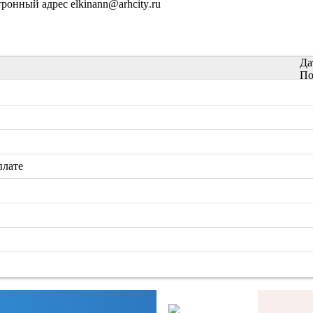
ктронный адрес
elkinann
@
arhcity
.
ru
Да
По
плате