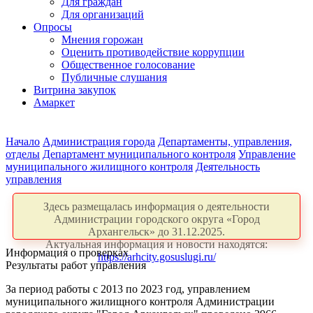
Для граждан
Для организаций
Опросы
Мнения горожан
Оценить противодействие коррупции
Общественное голосование
Публичные слушания
Витрина закупок
Амаркет
Начало
Администрация города
Департаменты, управления,
отделы
Департамент муниципального контроля
Управление
муниципального жилищного контроля
Деятельность
управления
Здесь размещалась информация о деятельности
Администрации городского округа «Город
Архангельск» до 31.12.2025.
Актуальная информация и новости находятся:
Информация о проверках
https://arhcity.gosuslugi.ru/
Результаты работ управления
За период работы с 2013 по 2023 год, управлением
муниципального жилищного контроля Администрации