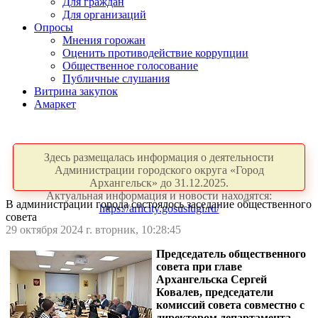
Для граждан
Для организаций
Опросы
Мнения горожан
Оценить противодействие коррупции
Общественное голосование
Публичные слушания
Витрина закупок
Амаркет
Здесь размещалась информация о деятельности
Администрации городского округа «Город
Архангельск» до 31.12.2025.
Актуальная информация и новости находятся:
В администрации города состоялось заседание общественного
https://arhcity.gosuslugi.ru/
совета
29 октября 2024 г. вторник, 10:28:45
Председатель общественного
совета при главе
Архангельска Сергей
Ковалев, председатели
комиссий совета совместно с
директором департамента